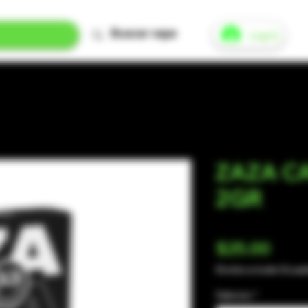
Log In
ZAZA CA
2GR
Pric
$25.00
Envíos a todo Ecua
Sabores
*