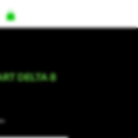
RT DELTA 8
e
dor