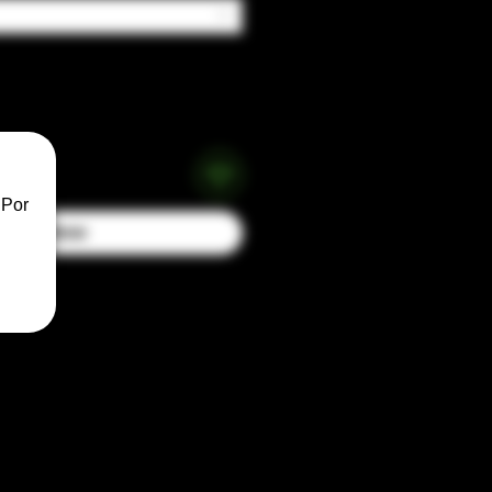
 Por
Buy Now