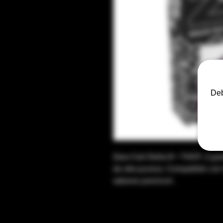
Deb
Zaza Cart Delta 8 + THCP, 2 gr
de alta pureza. Compatible con 
sabores premium.