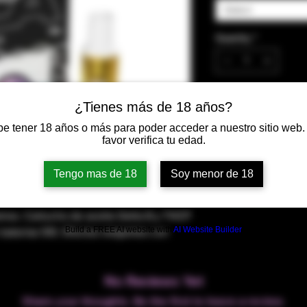
Select
Quantity
*
¿Tienes más de 18 años?
Add to Cart
e tener 18 años o más para poder acceder a nuestro sitio web.
favor verifica tu edad.
Tengo mas de 18
Soy menor de 18
amos. Cartucho de aceite Delta 8 y THCP
Build a FREE AI website with
AI Website Builder
baterías 510. Efectos relajantes con
No Reviews Yet
Share your thoughts. Be the first to leave a review.