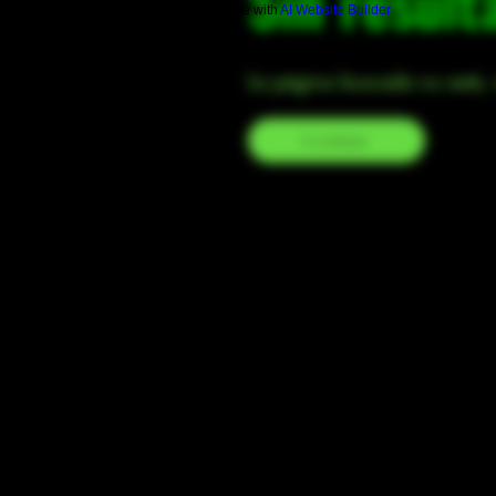
Sin result
Build a FREE AI website with
AI Website Builder
La página buscada no está, r
Ir a Inicio