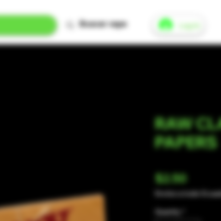
Log In
RAW CL
PAPERS
Price
$2.50
Envíos a todo Ecua
Quantity
*