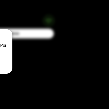
Buy Now
 Por