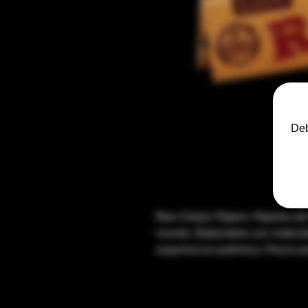
Deb
Raw Classic Papers. Papeles de 
mundo. Elaborados con material
experiencia auténtica. Precio p