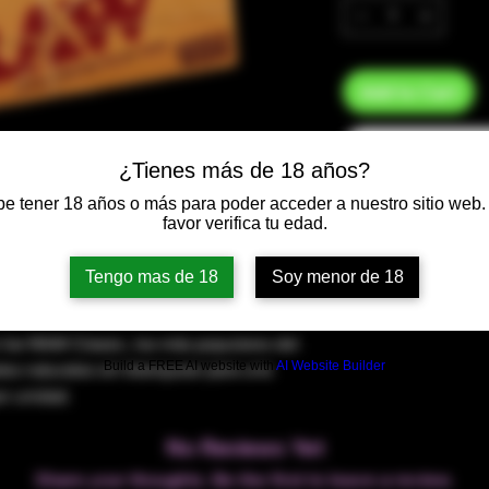
Add to Cart
¿Tienes más de 18 años?
e tener 18 años o más para poder acceder a nuestro sitio web.
favor verifica tu edad.
Tengo mas de 18
Soy menor de 18
liar RAW Classic, los más populares del
Build a FREE AI website with
AI Website Builder
es naturales sin blanquear para una
or unidad.
No Reviews Yet
Share your thoughts. Be the first to leave a review.