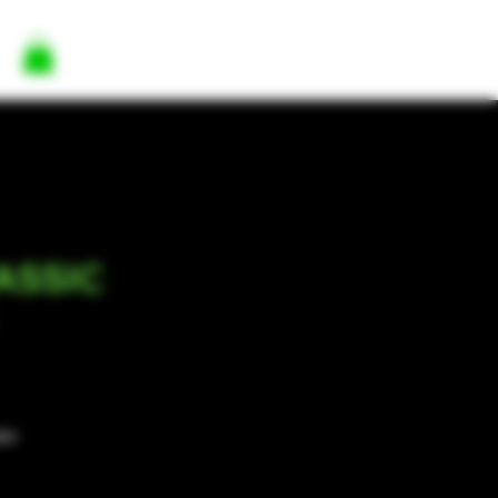
ASSIC
dor