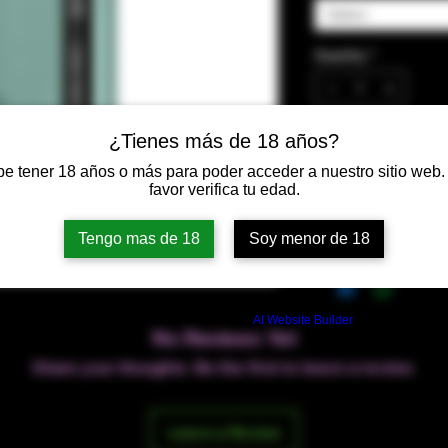
Select
Quantity
*
¿Tienes más de 18 años?
Add to Cart
e tener 18 años o más para poder acceder a nuestro sitio web.
favor verifica tu edad.
Tengo mas de 18
Soy menor de 18
Build a FREE AI website with
AI Website Builder
No Reviews Yet
Share your thoughts. Be the first to leave a review.
Leave a Review