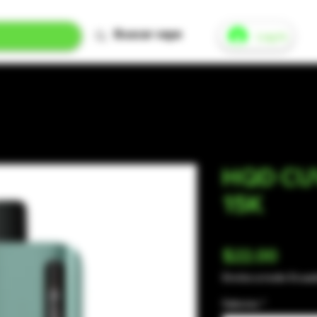
Log In
HQD CU
15K
Price
$22.00
Envíos a todo Ecua
Sabores
*