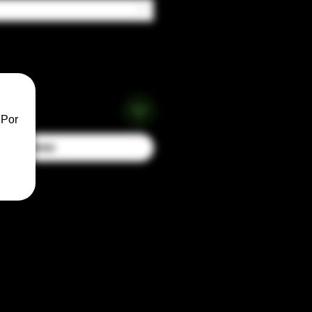
 Por
Buy Now