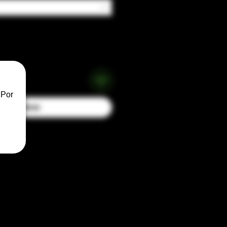
 Por
Buy Now