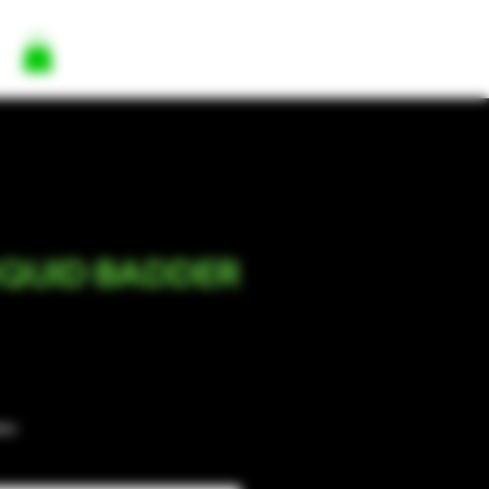
IQUID BADDER
e
dor