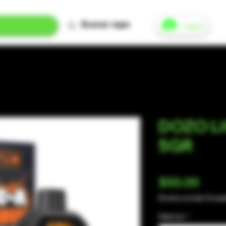
Log In
DOZO L
5GR
Pric
$50.00
Envíos a todo Ecua
Sabores
*