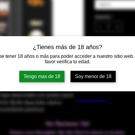
Select
Quantity
*
¿Tienes más de 18 años?
Add to Cart
e tener 18 años o más para poder acceder a nuestro sitio web.
favor verifica tu edad.
Tengo mas de 18
Soy menor de 18
Vape desechable con aceite Liquid
Build a FREE AI website with
AI Website Builder
ia. 5g de capacidad, batería
oncentración premium.
No Reviews Yet
Share your thoughts. Be the first to leave a review.