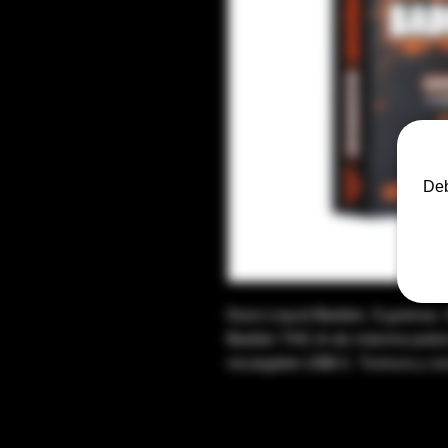
Deb
Dozo Liquid Badder, 5 gramos. 
Badder THC-A de máxima potenc
recargable USB-C. Textura y c