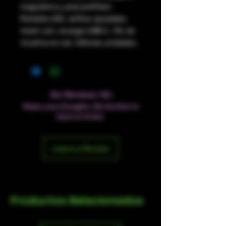
magnética y pod prefilled.
Pantalla LED, airflow ajustable,
mesh coil, recarga USB-C. 5% de
nicotina en sal. Últimas unidades.
No Reviews Yet
Share your thoughts. Be the first to
leave a review.
Leave a Review
Productos Relacionados