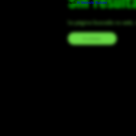
Sin result
Build a FREE AI website with
AI Website Builder
La página buscada no está, r
Ir a Inicio