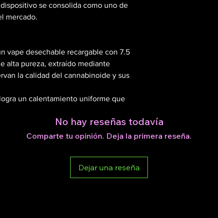
 dispositivo se consolida como uno de
el cambio del
del mercado.
Si el product
Opción 1
utilizar un c
🔘 5 clicks: enc
20 W).
n vape desechable recargable con 7.5
La garantía no
Opción 2
 alta pureza, extraído mediante
mojados, con l
🔘 5 clicks: enc
rvan la calidad del cannabinoide y sus
arena.
🔘 2 clicks: pre-
La garantía es
, logra un calentamiento uniforme que
después de la
Opción 3
erva el aroma y efecto original de cada
Para devolucio
🔘 5 clicks: enc
No hay reseñas todavía
deberá acercar
🔘 2 clicks: pre-
la funda que l
Comparte tu opinión. Deja la primera reseña.
🔘 3 clicks: cam
cargador (de 
el producto.
💡 Tip: Si tu va
Dejar una reseña
7.5 ml)
de que esté com
rgable
verifica el tipo 
erpenos naturales
tipo C
4 000 puffs