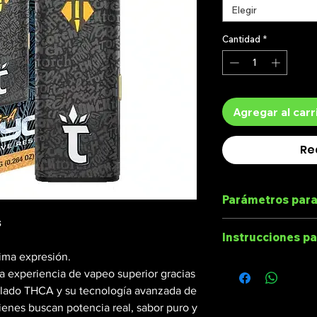
Elegir
Cantidad
*
Agregar al carr
Re
Parámetros para
s
Instrucciones p
🧾
ima expresión.
Parámetros para 
Algunos modelos
 experiencia de vapeo superior gracias
diferentes funci
tilado THCA y su tecnología avanzada de
Verifique el 
Aquí te dejamos
ienes buscan potencia real, sabor puro y
compra. Si hay
comunes: