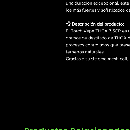
una duración excepcional, este
los más fuertes y sofisticados 
💨 Descripción del producto:
El Torch Vape THCA 7.5GR es u
gramos de destilado de THCA de
procesos controlados que prese
terpenos naturales.
Gracias a su sistema mesh coil
evita el sabor a quemado y cons
cepa.
⚙️ Características técnicas:
Contenido total: 7.5 gramos (
Tipo: Vape desechable reca
Extracto: Destilado THCA + t
Batería: Recargable por USB 
Duración estimada: 3 500 – 