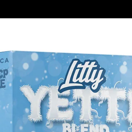
entamiento uniforme
indica, híbrida o sativa)
amos de extracto THCA puro.
consistente.
r real sin quemar.
 y recargable.
tolerancia o que buscan un efecto fuerte
illa; no requiere botones.
e USB tipo C cuando la batería se agote.
inuas para conservar el sabor y
ho.