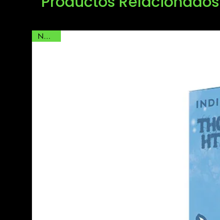
Productos Relacionados
Tecnología: Mesh coil / cal
Sabores / Cepas: según lote (
Sin nicotina / Sin tabaco
NUEVO
🌿 Beneficios:
Potencia máxima con 7.5 gr
Efecto limpio, prolongado y 
Vaporización uniforme y sabo
Diseño ergonómico, moderno
Ideal para usuarios con alta 
y premium.
⚡️ Modo de uso:
Inhala directamente por la boqu
Recarga el dispositivo con cabl
Evita caladas muy largas o cont
prolongar la vida útil del cartuc