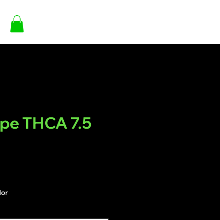
ón
ape THCA 7.5
io
dor