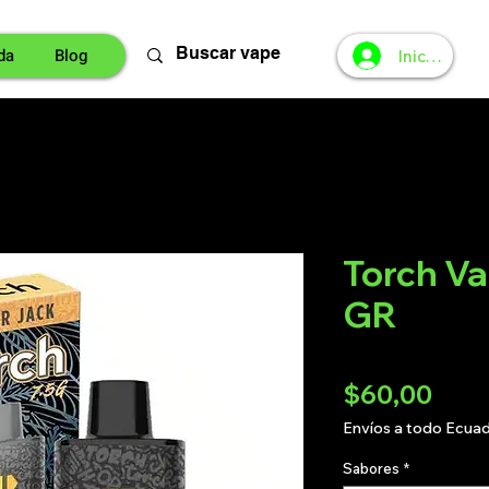
da
Blog
Iniciar sesi
Torch V
GR
Prec
$60,00
Envíos a todo Ecua
Sabores
*