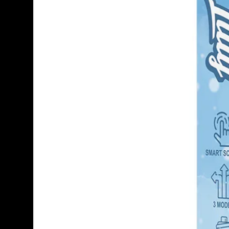
⚠️ Uso responsable:
Producto exclusivo para adultos
mascotas. No operar vehículos n
recomendado para embarazadas
respiratorias.