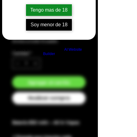
mAh All in
Tengo mas de 18
Vapes
Soy menor de 18
Precio
$12,00
Envíos a todo Ecuador
Build a FREE AI website with
AI Website
Cantidad
*
Builder
Agregar al carrito
Realizar compra
Batería 650 mAh – All In Vapes